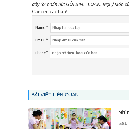
đây rồi nhấn nút GỬI BÌNH LUẬN. Mọi ý kiến c
Cảm ơn các bạn!
*
Name
*
Email
*
Phone
BÀI VIẾT LIÊN QUAN
Nhì
Sau 