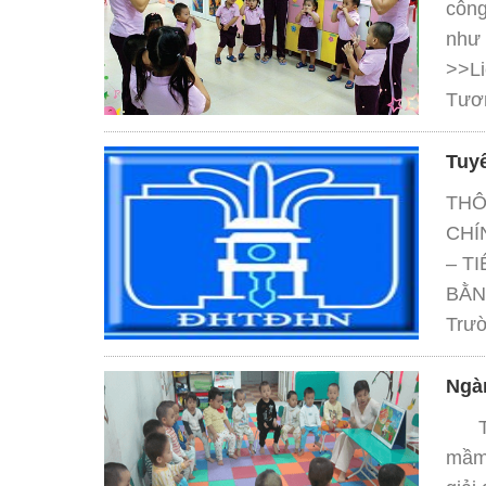
công
như 
>>Li
Tươn
Tuy
THÔ
CHÍ
– T
BẰNG
Trườ
Ngà
Thời
mầm 