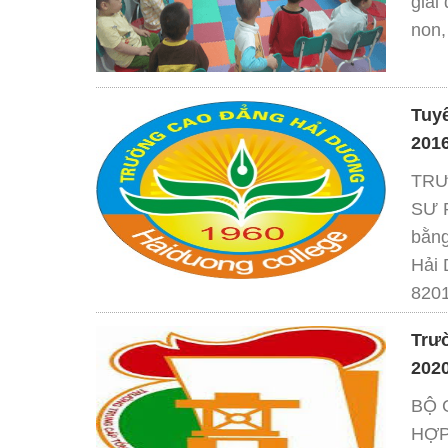
giải
non,
Tuy
201
TRƯ
SƯ 
bằng
Hải 
8201
Trư
202
BỘ 
HỢP