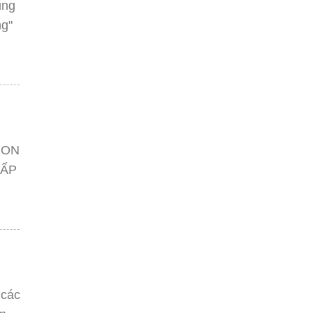
ũng
ng"
NON
CẤP
 các