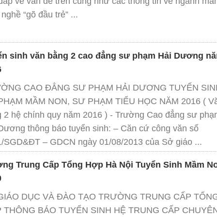
 đáp về vấn đề trên cũng như các thông tin về ngành m
 nghề “gõ đầu trẻ” ...
ển sinh văn bằng 2 cao đẳng sư phạm Hải Dương n
6
ỜNG CAO ĐẲNG SƯ PHẠM HẢI DƯƠNG TUYỂN SIN
PHẠM MẦM NON, SƯ PHẠM TIỂU HỌC NĂM 2016 ( V
 2 hệ chính quy năm 2016 ) - Trường Cao đẳng sư ph
Dương thông báo tuyển sinh: – Căn cứ công văn số
/SGD&ĐT – GDCN ngày 01/08/2013 của Sở giáo ...
ờng Trung Cấp Tổng Hợp Hà Nội Tuyển Sinh Mầm N
0
GIÁO DỤC VÀ ĐÀO TẠO TRƯỜNG TRUNG CẤP TỔN
 THÔNG BÁO TUYỂN SINH HỆ TRUNG CẤP CHUYÊ