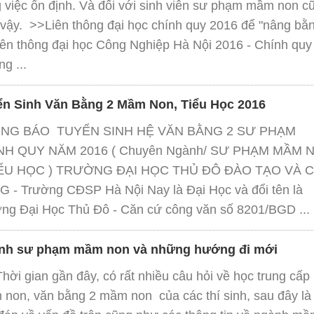
 việc ổn định. Và đối với sinh viên sư phạm mầm non c
vậy. >>Liên thông đại học chính quy 2016 để "nâng bằ
ên thông đại học Công Nghiệp Hà Nội 2016 - Chính quy
g ...
ển Sinh Văn Bằng 2 Mầm Non, Tiểu Học 2016
NG BÁO TUYỂN SINH HỆ VĂN BẰNG 2 SƯ PHẠM
NH QUY NĂM 2016 ( Chuyên Ngành/ SƯ PHẠM MẦM 
IỂU HỌC ) TRƯỜNG ĐẠI HỌC THỦ ĐÔ ĐÀO TẠO VÀ 
 - Trường CĐSP Hà Nội Nay là Đại Học và đổi tên là
ng Đại Học Thủ Đô - Căn cứ công văn số 8201/BGD ...
nh sư phạm mầm non và những hướng đi mới
 gian gần đây, có rất nhiều câu hỏi về học trung cấp
non, văn bằng 2 mầm non của các thí sinh, sau đây là