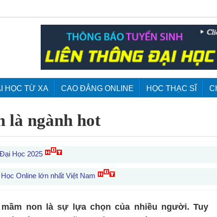
I HỌC TỪ XA
CAO ĐẲNG ONLINE
HỌC THẠC SĨ
C
 là ngành hot
 Đại Học 2025
 Học Online lớn nhất Việt Nam
mầm non là sự lựa chọn của nhiều người. Tuy