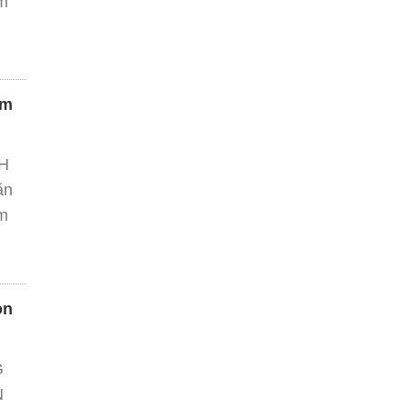
ầm
ăm
H
ăn
ạm
on
G
N