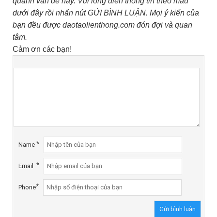
quanh vấn đề này. Vui lòng điền thông tin theo mẫu
dưới đây rồi nhấn nút GỬI BÌNH LUẬN. Mọi ý kiến của
bạn đều được daotaolienthong.com đón đợi và quan
tâm.
Cảm ơn các bạn!
*
Name
*
Email
*
Phone