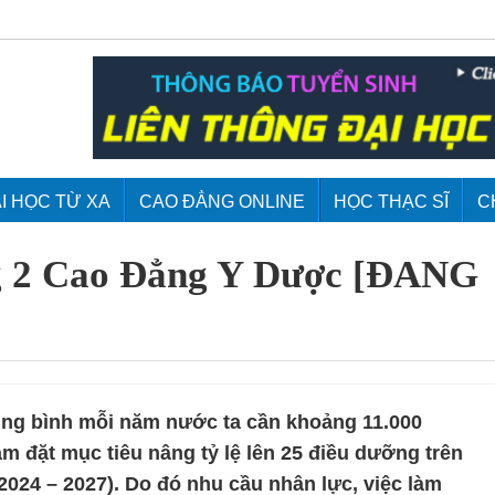
I HỌC TỪ XA
CAO ĐẲNG ONLINE
HỌC THẠC SĨ
C
g 2 Cao Đẳng Y Dược [ĐANG
ung bình mỗi năm nước ta cần khoảng 11.000
m đặt mục tiêu nâng tỷ lệ lên 25 điều dưỡng trên
2024 – 2027). Do đó nhu cầu nhân lực, việc làm