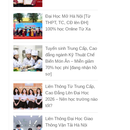
Đại Học Mở Hà Nội [Từ
THPT, TC, CĐ lên ĐH]
100% học Online Từ Xa
Tuyển sinh Trung Cấp, Cao
đẳng ngành Kỹ Thuật Chế
Biến Món Ăn – Miễn giảm
70% học phí [đang nhận hồ
sơ]
Liên Thông Từ Trung Cấp,
Cao Đẳng Lên Đại Học
2026 – Nên học trường nào
tốt?
Liên Thông Đại Học Giao
Thông Vận Tải Hà Nội