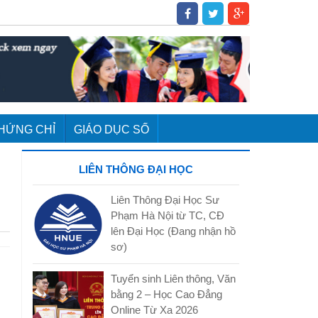
HỨNG CHỈ
GIÁO DỤC SỐ
LIÊN THÔNG ĐẠI HỌC
Liên Thông Đại Học Sư
Phạm Hà Nội từ TC, CĐ
lên Đại Học (Đang nhận hồ
sơ)
Tuyển sinh Liên thông, Văn
bằng 2 – Học Cao Đẳng
Online Từ Xa 2026