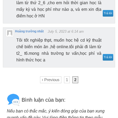
làm từ thứ 2_6 ,cho em hỏi thời gian học là
mấy kỳ và học phí như nào ạ, và em xin địa
Trả lời
điểm học ở HN
Hoàng trường nhất
July 5, 2023 at 6:14 am
Tôi tốt nghiệp thpt, muốn học hệ cd kỹ thuật
chế biến món ăn ,hệ online.tôi phải đi làm từ
t2_ t6.mong nhà trường tư vấn,học phí và
Trả lời
hình thức học ạ
‹ Previous
1
2
Bình luận của bạn:
Nếu bạn có thắc mắc, ý kiến đóng góp của bạn xung
quanh vấn đề này. Vui lòng điền thông tin theo mẫu