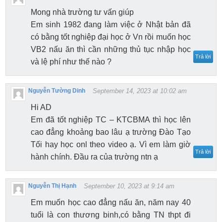
Mong nhà trường tư vấn giúp
Em sinh 1982 đang làm việc ở Nhật bản đã
có bằng tốt nghiệp đại học ở Vn rồi muốn học
VB2 nấu ăn thì cần những thủ tục nhập học
Trả lời
và lệ phí như thế nào ?
Nguyễn Tường Dinh
September 14, 2023 at 10:02 am
Hi AD
Em đã tốt nghiệp TC – KTCBMA thì học lên
cao đẳng khoảng bao lâu ạ trường Đào Tạo
Tối hay học onl theo video ạ. Vì em làm giờ
Trả lời
hành chính. Đầu ra của trường ntn ạ
Nguyễn Thị Hạnh
September 10, 2023 at 9:14 am
Em muốn học cao đẳng nấu ăn, năm nay 40
tuổi là con thương binh,có bằng TN thpt đi