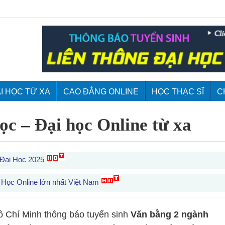
I HỌC TỪ XA
CAO ĐẲNG ONLINE
HỌC THẠC SĨ
C
c – Đại học Online từ xa
 Đại Học 2025
 Học Online lớn nhất Việt Nam
 Chí Minh thông báo tuyển sinh
Văn bằng 2 ngành