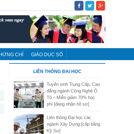
HỨNG CHỈ
GIÁO DỤC SỐ
LIÊN THÔNG ĐẠI HỌC
Tuyển sinh Trung Cấp, Cao
đẳng ngành Công Nghệ Ô
Tô – Miễn giảm 70% học
phí [đang nhận hồ sơ]
Liên thông Đại học các
ngành Xây Dựng [cấp bằng
Kỹ Sư]