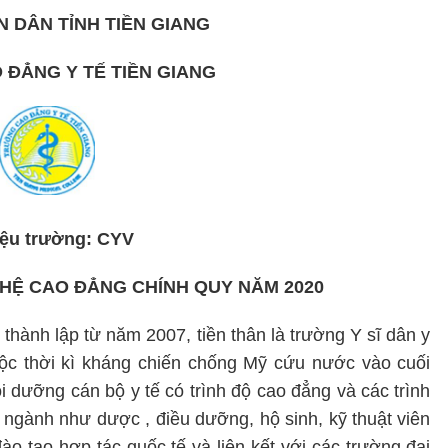
 DÂN TỈNH TIỀN GIANG
ĐẲNG Y TẾ TIỀN GIANG
iệu trường: CYV
HỆ CAO ĐẲNG CHÍNH QUY NĂM 2020
thành lập từ năm 2007, tiền thân là trường Y sĩ dân y
ộc thời kì kháng chiến chống Mỹ cứu nước vào cuối
 dưỡng cán bộ y tế có trình độ cao đẳng và các trình
 ngành như dược , điều dưỡng, hộ sinh, kỹ thuật viên
o tạo hợp tác quốc tế và liên kết với các trường đại