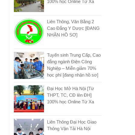
100% học Online Từ Xa
Liên Thông, Văn Bằng 2
Cao Đẳng Y Dược [ĐANG
NHẬN HỒ SƠ]
Tuyển sinh Trung Cấp, Cao
đẳng ngành Điện Công
Nghiệp – Miễn giảm 70%
học phí [đang nhận hồ sơ]
Đại Học Mở Hà Nội [Từ
THPT, TC, CĐ lên ĐH]
100% học Online Từ Xa
Liên Thông Đại Học Giao
Thông Vận Tải Hà Nội