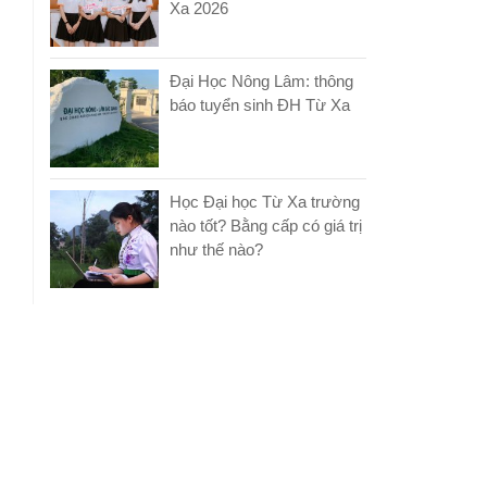
Xa 2026
Đại Học Nông Lâm: thông
báo tuyển sinh ĐH Từ Xa
Học Đại học Từ Xa trường
nào tốt? Bằng cấp có giá trị
như thế nào?