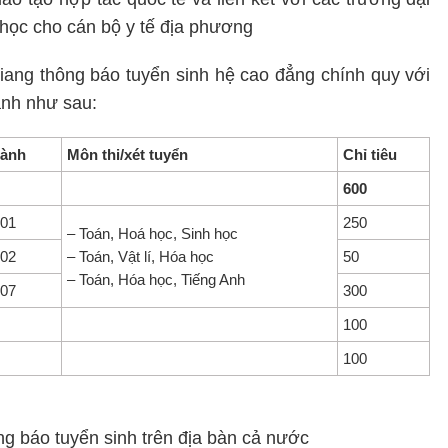
 học cho cán bộ y tế địa phương
ang thông báo tuyển sinh hệ cao đẳng chính quy với
ành như sau:
gành
Môn thi/xét tuyển
Chỉ tiêu
600
01
250
– Toán, Hoá học, Sinh học
02
– Toán, Vật lí, Hóa học
50
– Toán, Hóa học, Tiếng Anh
07
300
100
100
g báo tuyển sinh trên địa bàn cả nước