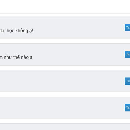
Tr
đại học không ạ!
Tr
àm như thế nào ạ
Tr
Tr