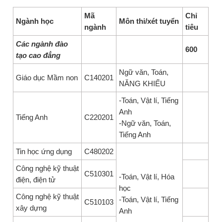
Mã
Chỉ
Ngành học
Môn thi/xét tuyển
ngành
tiêu
Các ngành đào
600
tạo cao đẳng
Ngữ văn, Toán,
Giáo dục Mầm non
C140201
NĂNG KHIẾU
-Toán, Vật lí, Tiếng
Anh
Tiếng Anh
C220201
-Ngữ văn, Toán,
Tiếng Anh
Tin học ứng dụng
C480202
Công nghệ kỹ thuật
C510301
-Toán, Vật lí, Hóa
điện, điện tử
học
Công nghệ kỹ thuật
-Toán, Vật lí, Tiếng
C510103
xây dựng
Anh