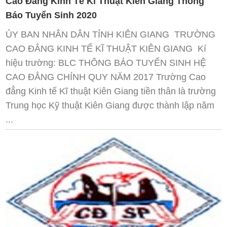
Cao Đẳng Kinh Tế Kĩ Thuật Kiên Giang Thông
Báo Tuyển Sinh 2020
ỦY BAN NHÂN DÂN TỈNH KIÊN GIANG TRƯỜNG
CAO ĐẲNG KINH TẾ KĨ THUẬT KIÊN GIANG Kí
hiệu trường: BLC THÔNG BÁO TUYỂN SINH HỆ
CAO ĐẲNG CHÍNH QUY NĂM 2017 Trường Cao
đẳng Kinh tế Kĩ thuật Kiên Giang tiền thân là trường
Trung học Kỹ thuật Kiên Giang được thành lập năm
...