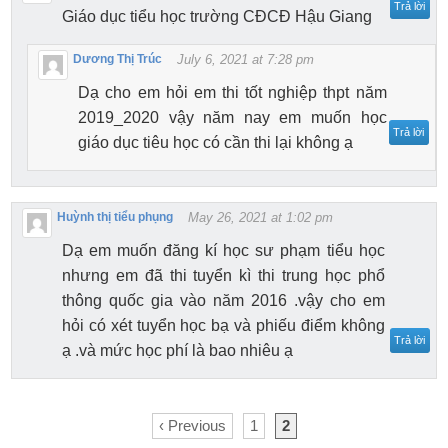
Trả lời
Giáo dục tiểu học trường CĐCĐ Hậu Giang
Dương Thị Trúc
July 6, 2021 at 7:28 pm
Dạ cho em hỏi em thi tốt nghiệp thpt năm
2019_2020 vậy năm nay em muốn học
Trả lời
giáo dục tiêu học có cần thi lại không ạ
Huỳnh thị tiểu phụng
May 26, 2021 at 1:02 pm
Dạ em muốn đăng kí học sư phạm tiểu học
nhưng em đã thi tuyển kì thi trung học phổ
thông quốc gia vào năm 2016 .vậy cho em
hỏi có xét tuyển học bạ và phiếu điểm không
Trả lời
ạ .và mức học phí là bao nhiêu ạ
‹ Previous
1
2