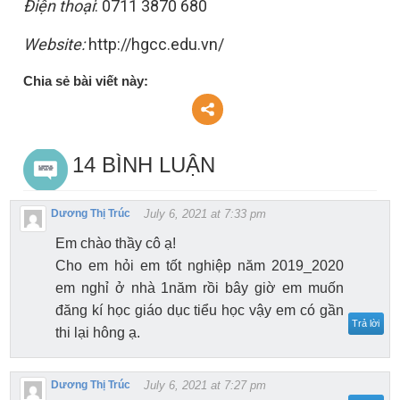
Điện thoại
: 0711 3870 680
Website:
http://hgcc.edu.vn/
Chia sẻ bài viết này:
14 BÌNH LUẬN
Dương Thị Trúc
July 6, 2021 at 7:33 pm
Em chào thầy cô ạ!
Cho em hỏi em tốt nghiệp năm 2019_2020
em nghỉ ở nhà 1năm rồi bây giờ em muốn
đăng kí học giáo dục tiểu học vậy em có gần
Trả lời
thi lại hông ạ.
Dương Thị Trúc
July 6, 2021 at 7:27 pm