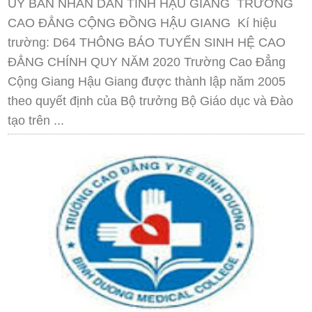
ỦY BAN NHÂN DÂN TỈNH HẬU GIANG TRƯỜNG
CAO ĐẲNG CỘNG ĐỒNG HẬU GIANG Kí hiệu
trường: D64 THÔNG BÁO TUYỂN SINH HỆ CAO
ĐẲNG CHÍNH QUY NĂM 2020 Trường Cao Đẳng
Cộng Giang Hậu Giang được thành lập năm 2005
theo quyết định của Bộ trưởng Bộ Giáo dục và Đào
tạo trên ...