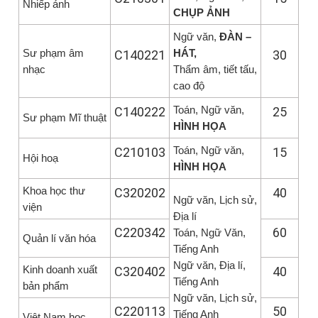
Nhiếp ảnh
CHỤP ẢNH
Ngữ văn,
ĐÀN –
Sư phạm âm
HÁT,
C140221
30
nhạc
Thẩm âm, tiết tấu,
cao độ
Toán, Ngữ văn,
C140222
25
Sư phạm Mĩ thuật
HÌNH HỌA
Toán, Ngữ văn,
C210103
15
Hội hoạ
HÌNH HỌA
Khoa học thư
C320202
40
Ngữ văn, Lịch sử,
viện
Địa lí
C220342
60
Toán, Ngữ Văn,
Quản lí văn hóa
Tiếng Anh
Ngữ văn, Địa lí,
Kinh doanh xuất
C320402
40
Tiếng Anh
bản phẩm
Ngữ văn, Lịch sử,
C220113
50
Tiếng Anh
Việt Nam học