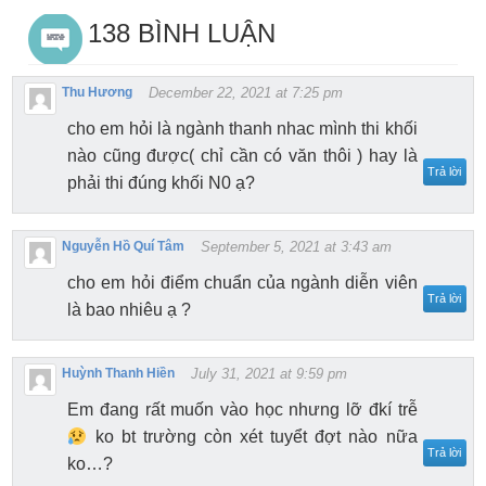
138 BÌNH LUẬN
Thu Hương
December 22, 2021 at 7:25 pm
cho em hỏi là ngành thanh nhac mình thi khối
nào cũng được( chỉ cần có văn thôi ) hay là
Trả lời
phải thi đúng khối N0 ạ?
Nguyễn Hồ Quí Tâm
September 5, 2021 at 3:43 am
cho em hỏi điểm chuẩn của ngành diễn viên
Trả lời
là bao nhiêu ạ ?
Huỳnh Thanh Hiền
July 31, 2021 at 9:59 pm
Em đang rất muốn vào học nhưng lỡ đkí trễ
ko bt trường còn xét tuyểt đợt nào nữa
Trả lời
ko…?