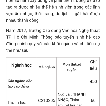
hơn 30 năm xây dựng và phát triển trường đã đào
tạo ra được nhiều thế hệ sinh viên trong các lĩnh
vực âm nhạc, thời trang, du lịch … gặt hái được
nhiều thành công.
Năm 2017, Trường Cao đẳng Văn hóa Nghệ thuật
TP. Hồ Chí Minh Thông báo tuyển sinh hệ cao
đẳng chính quy với các khối ngành và chỉ tiêu cụ
thể như sau:
Chỉ
Môn thi/xét
Ngành học
Mã ngành
tiêu
tuyển
Các ngành đào
450
tạo cao đẳng
Ngữ văn,
THANH
NHẠC
, Thẩm
C210205
60
Thanh nhạc
âm, tiết tấu, cao