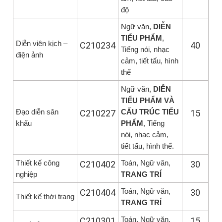
độ
Ngữ văn,
DIỄN
TIỂU PHẨM
,
Diễn viên kịch –
C210234
40
Tiếng nói, nhạc
điện ảnh
cảm, tiết tấu, hình
thể
Ngữ văn,
DIỄN
TIỂU PHẨM VÀ
Đạo diễn sân
CẤU TRÚC TIỂU
C210227
15
khấu
PHẨM
, Tiếng
nói, nhạc cảm,
tiết tấu, hình thể.
Thiết kế công
Toán, Ngữ văn,
C210402
30
nghiệp
TRANG TRÍ
Toán, Ngữ văn,
C210404
30
Thiết kế thời trang
TRANG TRÍ
Toán, Ngữ văn,
C210301
15