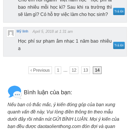
bao nhiêu mỗi học kì? Sau khi ra trường thì
Trả lời
sẽ làm gì? Có hỗ trợ việc làm cho học sinh?
Mỹ linh
April 5, 2018 at 1:31 am
Học phí sư phạm âm nhạc 1 năm bao nhiêu
Trả lời
ạ
‹ Previous
1
…
12
13
14
Bình luận của bạn:
Nếu bạn có thắc mắc, ý kiến đóng góp của bạn xung
quanh vấn đề này. Vui lòng điền thông tin theo mẫu
dưới đây rồi nhấn nút GỬI BÌNH LUẬN. Mọi ý kiến của
bạn đều được daotaolienthong.com đón đợi và quan