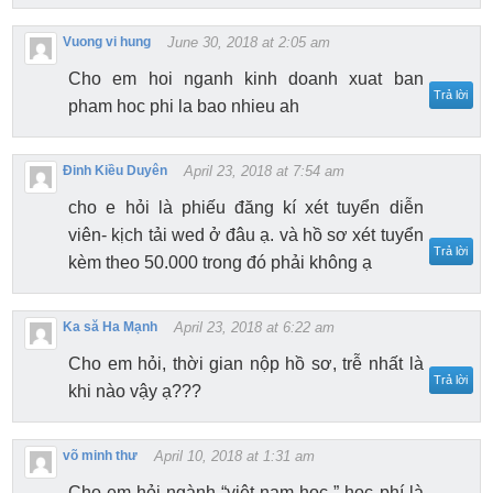
Vuong vi hung
June 30, 2018 at 2:05 am
Cho em hoi nganh kinh doanh xuat ban
Trả lời
pham hoc phi la bao nhieu ah
Đinh Kiều Duyên
April 23, 2018 at 7:54 am
cho e hỏi là phiếu đăng kí xét tuyển diễn
viên- kịch tải wed ở đâu ạ. và hồ sơ xét tuyển
Trả lời
kèm theo 50.000 trong đó phải không ạ
Ka să Ha Mạnh
April 23, 2018 at 6:22 am
Cho em hỏi, thời gian nộp hồ sơ, trễ nhất là
Trả lời
khi nào vậy ạ???
võ minh thư
April 10, 2018 at 1:31 am
Cho em hỏi ngành “việt nam học ” học phí là