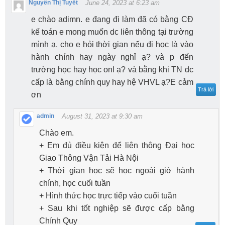
Nguyễn Thị Tuyết
June 24, 2023 at 6:23 am
e chào adimn. e đang đi làm đã có bằng CĐ
kế toán e mong muốn dc liên thông tại trường
mình ạ. cho e hỏi thời gian nếu đi học là vào
hành chính hay ngày nghỉ ạ? và p đến
trường học hay học onl ạ? và bằng khi TN dc
cấp là bằng chính quy hay hệ VHVL ạ?E cảm
Trả lời
ơn
admin
August 31, 2023 at 9:30 am
Chào em.
+ Em đủ điều kiện để liên thông Đại học
Giao Thông Vận Tải Hà Nội
+ Thời gian học sẽ học ngoài giờ hành
chính, học cuối tuần
+ Hình thức học trực tiếp vào cuối tuần
+ Sau khi tốt nghiệp sẽ được cấp bằng
Chính Quy